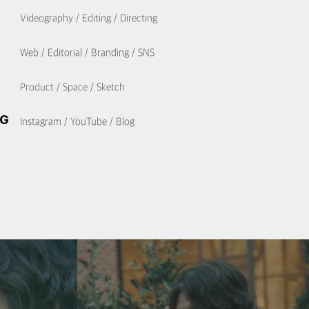
Videography / Editing / Directing
Web / Editorial / Branding / SNS
Product / Space / Sketch
NG
Instagram / YouTube / Blog